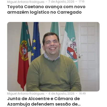
7 de Agosto, 2026
-
17:16
Miguel Antonio Rodrigues
-
Toyota Caetano avança com novo
armazém logístico no Carregado
4 de Agosto, 2026
-
16:49
Miguel Antonio Rodrigues
-
Junta de Alcoentre e Câmara de
Azambuja defendem sessão de…