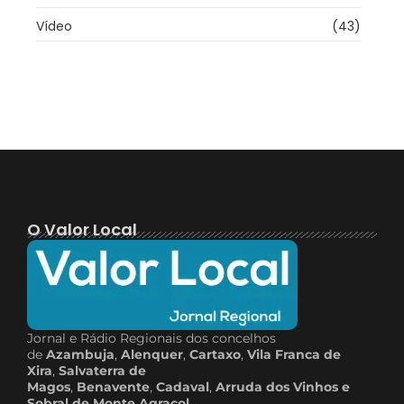
Vídeo
(43)
O Valor Local
Jornal e Rádio Regionais dos concelhos
de
Azambuja
,
Alenquer
,
Cartaxo
,
Vila Franca de
Xira
,
Salvaterra de
Magos
,
Benavente
,
Cadaval
,
Arruda dos Vinhos e
Sobral de Monte Agraçol