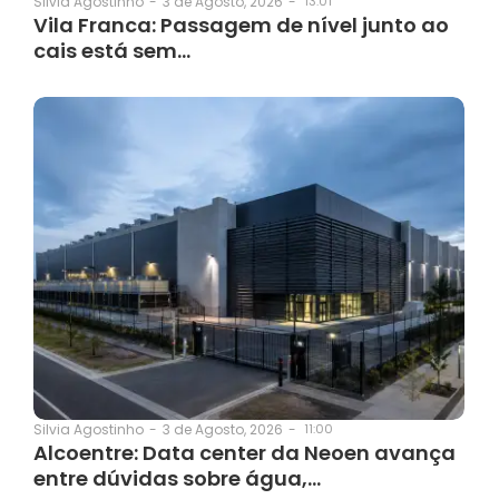
3 de Agosto, 2026
-
13:01
Silvia Agostinho
-
Vila Franca: Passagem de nível junto ao
cais está sem…
3 de Agosto, 2026
-
11:00
Silvia Agostinho
-
Alcoentre: Data center da Neoen avança
entre dúvidas sobre água,…