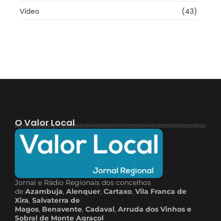
Vídeo
(43)
O Valor Local
Jornal e Rádio Regionais dos concelhos
de
Azambuja
,
Alenquer
,
Cartaxo
,
Vila Franca de
Xira
,
Salvaterra de
Magos
,
Benavente
,
Cadaval
,
Arruda dos Vinhos e
Sobral de Monte Agraçol