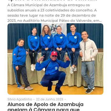
A Câmara Municipal de Azambuja entregou os
subsídios anuais a 23 coletividades do concelho. A
sessão teve lugar na noite de 29 de dezembro de
2023, no Auditório Municipal Páteo do Valverde, em...
22 de Junho, 2023
-
Silvia Agostinho
-
Alunos de Apolo de Azambuja
apelam à Câmara para que