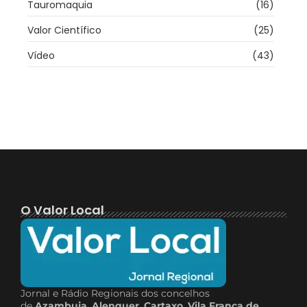
Tauromaquia
(16)
Valor Científico
(25)
Vídeo
(43)
O Valor Local
Jornal e Rádio Regionais dos concelhos
de
Azambuja
,
Alenquer
,
Cartaxo
,
Vila Franca de