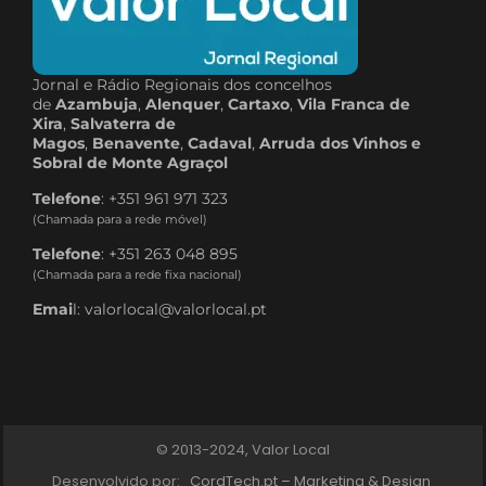
Jornal e Rádio Regionais dos concelhos
de
Azambuja
,
Alenquer
,
Cartaxo
,
Vila Franca de
Xira
,
Salvaterra de
Magos
,
Benavente
,
Cadaval
,
Arruda dos Vinhos e
Sobral de Monte Agraçol
Telefone
: +351 961 971 323
(Chamada para a rede móvel)
Telefone
: +351 263 048 895
(Chamada para a rede fixa nacional)
Emai
l: valorlocal@valorlocal.pt
© 2013-2024, Valor Local
Desenvolvido por:
CordTech.pt – Marketing & Design