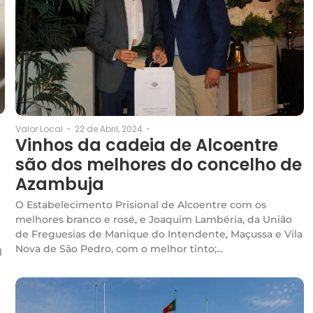
22 de Abril, 2024
-
Valor Local
-
Vinhos da cadeia de Alcoentre
são dos melhores do concelho de
Azambuja
O Estabelecimento Prisional de Alcoentre com os
melhores branco e rosé, e Joaquim Lambéria, da União
de Freguesias de Manique do Intendente, Maçussa e Vila
Nova de São Pedro, com o melhor tinto;...
l