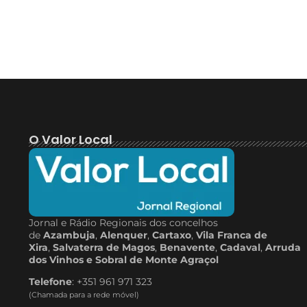
O Valor Local
Jornal e Rádio Regionais dos concelhos
de
Azambuja
,
Alenquer
,
Cartaxo
,
Vila Franca de
Xira
,
Salvaterra de Magos
,
Benavente
,
Cadaval
,
Arruda
dos Vinhos e Sobral de Monte Agraçol
Telefone
: +351 961 971 323
(Chamada para a rede móvel)