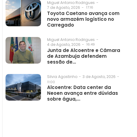
Miguel Antonio Rodrigues
-
7 de Agosto, 2026
-
17:16
Toyota Caetano avança com
novo armazém logístico no
Carregado
Miguel Antonio Rodrigues
-
4 de Agosto, 2026
-
16:49
Junta de Alcoentre e Câmara
de Azambuja defendem
sessão de…
3 de Agosto, 2026
-
Silvia Agostinho
-
11:00
Alcoentre: Data center da
Neoen avança entre dúvidas
sobre água,…