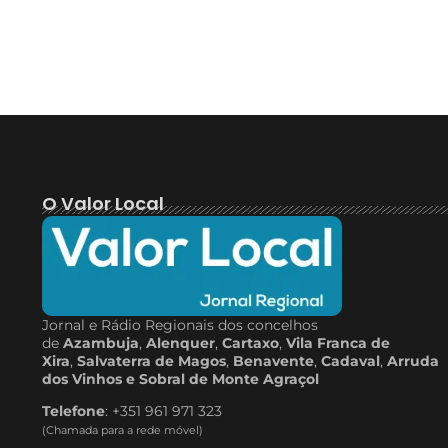
O Valor Local
Jornal e Rádio Regionais dos concelhos
de
Azambuja
,
Alenquer
,
Cartaxo
,
Vila Franca de
Xira
,
Salvaterra de Magos
,
Benavente
,
Cadaval
,
Arruda
dos Vinhos e Sobral de Monte Agraçol
Telefone
: +351 961 971 323
(Chamada para a rede móvel)