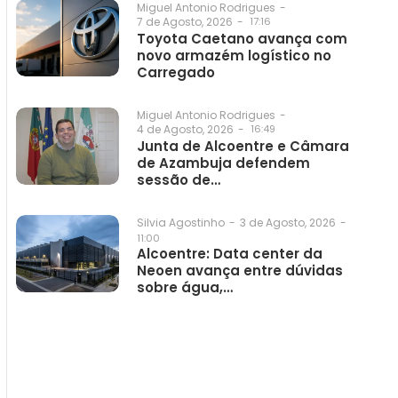
Miguel Antonio Rodrigues
-
7 de Agosto, 2026
-
17:16
Toyota Caetano avança com
novo armazém logístico no
Carregado
Miguel Antonio Rodrigues
-
4 de Agosto, 2026
-
16:49
Junta de Alcoentre e Câmara
de Azambuja defendem
sessão de…
3 de Agosto, 2026
-
Silvia Agostinho
-
11:00
Alcoentre: Data center da
Neoen avança entre dúvidas
sobre água,…