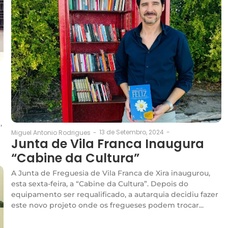
,
13 de Setembro, 2024
-
Miguel Antonio Rodrigues
-
Junta de Vila Franca Inaugura
“Cabine da Cultura”
A Junta de Freguesia de Vila Franca de Xira inaugurou,
esta sexta-feira, a “Cabine da Cultura”. Depois do
equipamento ser requalificado, a autarquia decidiu fazer
este novo projeto onde os fregueses podem trocar...