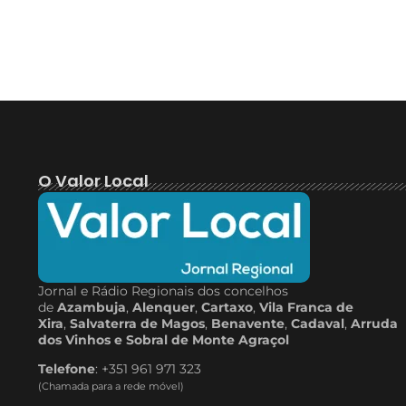
O Valor Local
Jornal e Rádio Regionais dos concelhos
de
Azambuja
,
Alenquer
,
Cartaxo
,
Vila Franca de
Xira
,
Salvaterra de Magos
,
Benavente
,
Cadaval
,
Arruda
dos Vinhos e Sobral de Monte Agraçol
Telefone
: +351 961 971 323
(Chamada para a rede móvel)