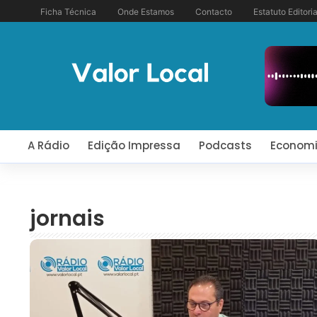
Ficha Técnica
Onde Estamos
Contacto
Estatuto Editoria
A Rádio
Edição Impressa
Podcasts
Econom
jornais