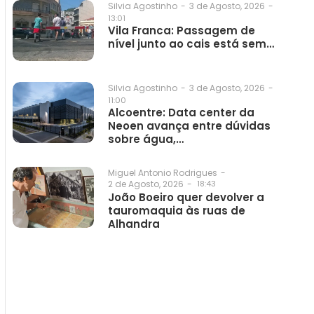
3 de Agosto, 2026
-
Silvia Agostinho
-
13:01
Vila Franca: Passagem de
nível junto ao cais está sem…
3 de Agosto, 2026
-
Silvia Agostinho
-
11:00
Alcoentre: Data center da
Neoen avança entre dúvidas
sobre água,…
Miguel Antonio Rodrigues
-
2 de Agosto, 2026
-
18:43
João Boeiro quer devolver a
tauromaquia às ruas de
Alhandra