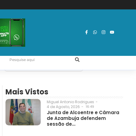
Mais Vistos
Miguel Antonio Rodrigues
-
4 de Agosto, 2026
-
16:49
Junta de Alcoentre e Câmara
de Azambuja defendem
sessão de…