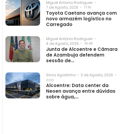
Miguel Antonio Rodrigues
-
7 de Agosto, 2026
-
17:16
Toyota Caetano avança com
novo armazém logístico no
Carregado
Miguel Antonio Rodrigues
-
4 de Agosto, 2026
-
16:49
Junta de Alcoentre e Câmara
de Azambuja defendem
sessão de…
3 de Agosto, 2026
-
Silvia Agostinho
-
11:00
Alcoentre: Data center da
Neoen avança entre dúvidas
sobre água,…