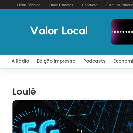
Ficha Técnica
Onde Estamos
Contacto
Estatuto Editoria
A Rádio
Edição Impressa
Podcasts
Econom
Loulé