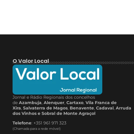
O Valor Local
Jornal e Rádio Regionais dos concelhos
de
Azambuja
,
Alenquer
,
Cartaxo
,
Vila Franca de
Xira
,
Salvaterra de Magos
,
Benavente
,
Cadaval
,
Arruda
dos Vinhos e Sobral de Monte Agraçol
Telefone
: +351 961 971 323
(Chamada para a rede móvel)