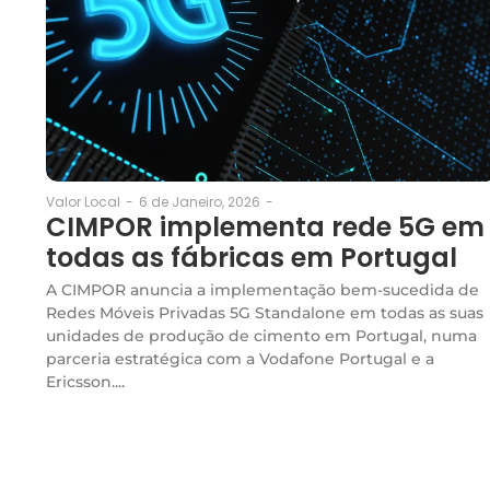
6 de Janeiro, 2026
-
Valor Local
-
CIMPOR implementa rede 5G em
todas as fábricas em Portugal
A CIMPOR anuncia a implementação bem-sucedida de
Redes Móveis Privadas 5G Standalone em todas as suas
unidades de produção de cimento em Portugal, numa
parceria estratégica com a Vodafone Portugal e a
Ericsson....