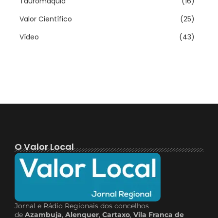
Tauromaquia
(16)
Valor Científico
(25)
Vídeo
(43)
O Valor Local
Jornal e Rádio Regionais dos concelhos
de
Azambuja
,
Alenquer
,
Cartaxo
,
Vila Franca de