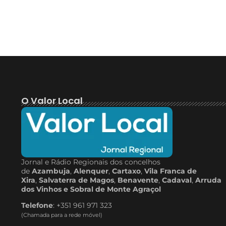
O Valor Local
Jornal e Rádio Regionais dos concelhos
de
Azambuja
,
Alenquer
,
Cartaxo
,
Vila Franca de
Xira
,
Salvaterra de Magos
,
Benavente
,
Cadaval
,
Arruda
dos Vinhos e Sobral de Monte Agraçol
Telefone
: +351 961 971 323
(Chamada para a rede móvel)