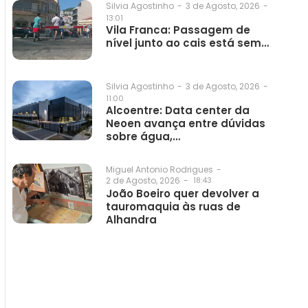
3 de Agosto, 2026
-
Silvia Agostinho
-
13:01
Vila Franca: Passagem de
nível junto ao cais está sem…
3 de Agosto, 2026
-
Silvia Agostinho
-
11:00
Alcoentre: Data center da
Neoen avança entre dúvidas
sobre água,…
Miguel Antonio Rodrigues
-
2 de Agosto, 2026
-
18:43
João Boeiro quer devolver a
tauromaquia às ruas de
Alhandra