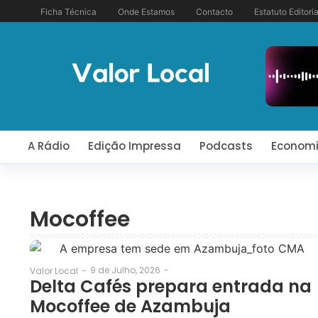
Ficha Técnica
Onde Estamos
Contacto
Estatuto Editoria
A Rádio
Edição Impressa
Podcasts
Econom
Mocoffee
9 de Julho, 2026
-
Valor Local
-
Delta Cafés prepara entrada na
Mocoffee de Azambuja