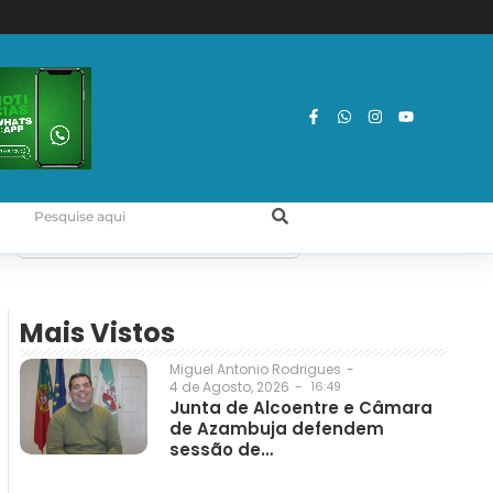
Mais Vistos
Miguel Antonio Rodrigues
-
4 de Agosto, 2026
-
16:49
Junta de Alcoentre e Câmara
de Azambuja defendem
sessão de…