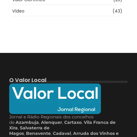
Vídeo
(43)
O Valor Local
Jornal e Rádio Regionais dos concelhos
de
Azambuja
,
Alenquer
,
Cartaxo
,
Vila Franca de
Xira
,
Salvaterra de
Magos
,
Benavente
,
Cadaval
,
Arruda dos Vinhos e