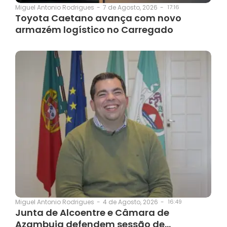
7 de Agosto, 2026
-
17:16
Miguel Antonio Rodrigues
-
Toyota Caetano avança com novo
armazém logístico no Carregado
4 de Agosto, 2026
-
16:49
Miguel Antonio Rodrigues
-
Junta de Alcoentre e Câmara de
Azambuja defendem sessão de…