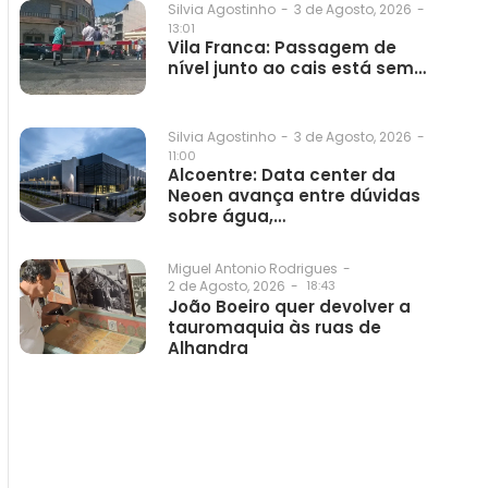
3 de Agosto, 2026
-
Silvia Agostinho
-
13:01
Vila Franca: Passagem de
nível junto ao cais está sem…
3 de Agosto, 2026
-
Silvia Agostinho
-
11:00
Alcoentre: Data center da
Neoen avança entre dúvidas
sobre água,…
Miguel Antonio Rodrigues
-
2 de Agosto, 2026
-
18:43
João Boeiro quer devolver a
tauromaquia às ruas de
Alhandra