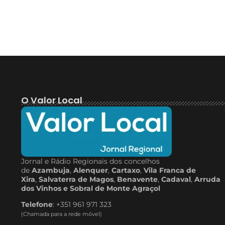
O Valor Local
Jornal e Rádio Regionais dos concelhos
de
Azambuja
,
Alenquer
,
Cartaxo
,
Vila Franca de
Xira
,
Salvaterra de Magos
,
Benavente
,
Cadaval
,
Arruda
dos Vinhos e Sobral de Monte Agraçol
Telefone
: +351 961 971 323
(Chamada para a rede móvel)