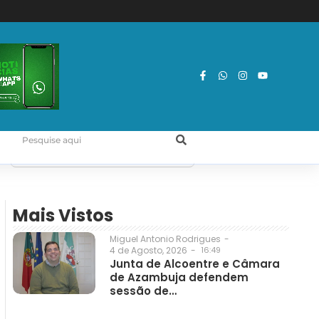
Mais Vistos
Miguel Antonio Rodrigues
-
4 de Agosto, 2026
-
16:49
Junta de Alcoentre e Câmara
de Azambuja defendem
sessão de…