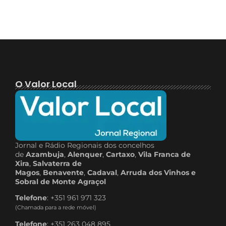
O Valor Local
Jornal e Rádio Regionais dos concelhos
de
Azambuja
,
Alenquer
,
Cartaxo
,
Vila Franca de
Xira
,
Salvaterra de
Magos
,
Benavente
,
Cadaval
,
Arruda dos Vinhos e
Sobral de Monte Agraçol
Telefone
: +351 961 971 323
(Chamada para a rede móvel)
Telefone
: +351 263 048 895