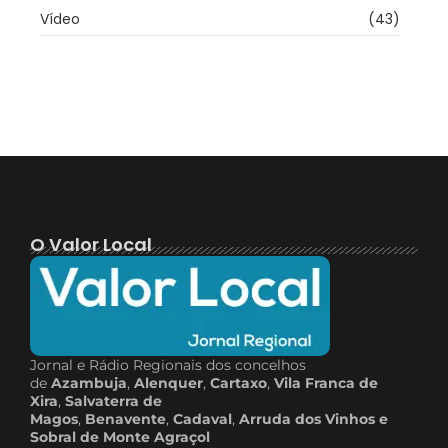
Vídeo
(43)
O Valor Local
Jornal e Rádio Regionais dos concelhos
de
Azambuja
,
Alenquer
,
Cartaxo
,
Vila Franca de
Xira
,
Salvaterra de
Magos
,
Benavente
,
Cadaval
,
Arruda dos Vinhos e
Sobral de Monte Agraçol