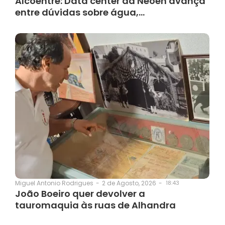
Alcoentre: Data center da Neoen avança
entre dúvidas sobre água,…
2 de Agosto, 2026
-
18:43
Miguel Antonio Rodrigues
-
João Boeiro quer devolver a
tauromaquia às ruas de Alhandra