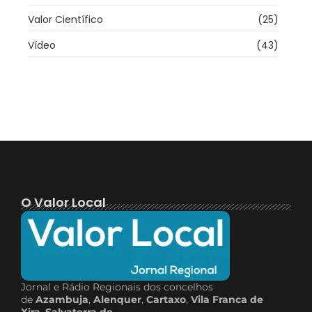
Valor Científico
(25)
Vídeo
(43)
O Valor Local
Jornal e Rádio Regionais dos concelhos
de
Azambuja
,
Alenquer
,
Cartaxo
,
Vila Franca de