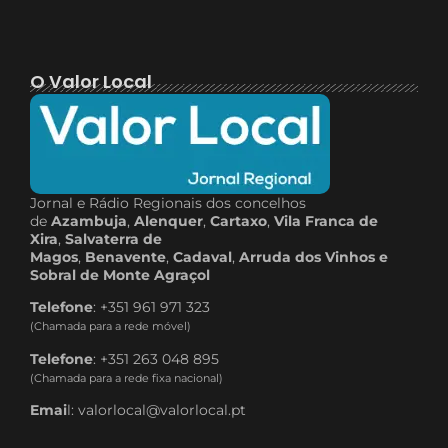
O Valor Local
Jornal e Rádio Regionais dos concelhos
de
Azambuja
,
Alenquer
,
Cartaxo
,
Vila Franca de
Xira
,
Salvaterra de
Magos
,
Benavente
,
Cadaval
,
Arruda dos Vinhos e
Sobral de Monte Agraçol
Telefone
: +351 961 971 323
(Chamada para a rede móvel)
Telefone
: +351 263 048 895
(Chamada para a rede fixa nacional)
Emai
l: valorlocal@valorlocal.pt