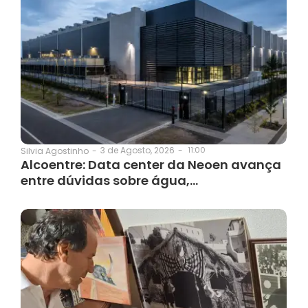
3 de Agosto, 2026
-
11:00
Silvia Agostinho
-
Alcoentre: Data center da Neoen avança
entre dúvidas sobre água,…