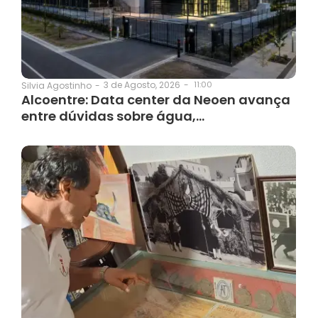
3 de Agosto, 2026
-
11:00
Silvia Agostinho
-
Alcoentre: Data center da Neoen avança
entre dúvidas sobre água,…