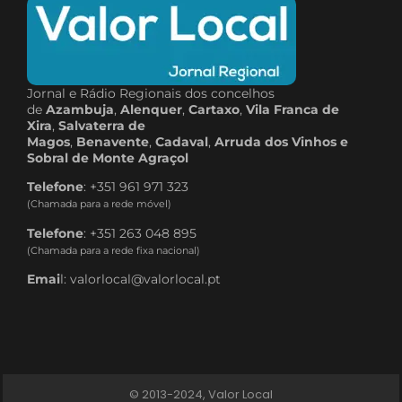
Jornal e Rádio Regionais dos concelhos
de
Azambuja
,
Alenquer
,
Cartaxo
,
Vila Franca de
Xira
,
Salvaterra de
Magos
,
Benavente
,
Cadaval
,
Arruda dos Vinhos e
Sobral de Monte Agraçol
Telefone
: +351 961 971 323
(Chamada para a rede móvel)
Telefone
: +351 263 048 895
(Chamada para a rede fixa nacional)
Emai
l: valorlocal@valorlocal.pt
© 2013-2024, Valor Local