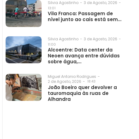
3 de Agosto, 2026
-
Silvia Agostinho
-
13:01
Vila Franca: Passagem de
nível junto ao cais está sem…
3 de Agosto, 2026
-
Silvia Agostinho
-
11:00
Alcoentre: Data center da
Neoen avança entre dúvidas
sobre água,…
Miguel Antonio Rodrigues
-
2 de Agosto, 2026
-
18:43
João Boeiro quer devolver a
tauromaquia às ruas de
Alhandra