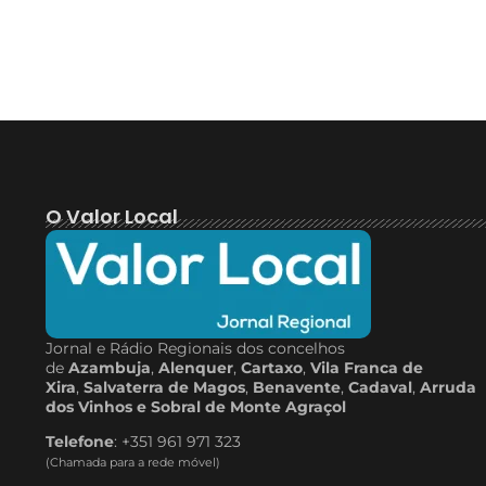
O Valor Local
Jornal e Rádio Regionais dos concelhos
de
Azambuja
,
Alenquer
,
Cartaxo
,
Vila Franca de
Xira
,
Salvaterra de Magos
,
Benavente
,
Cadaval
,
Arruda
dos Vinhos e Sobral de Monte Agraçol
Telefone
: +351 961 971 323
(Chamada para a rede móvel)