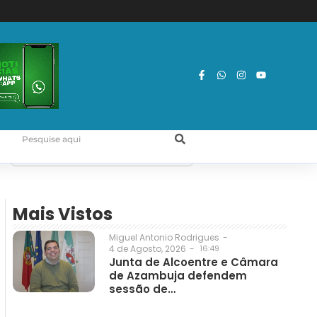
Mais Vistos
Miguel Antonio Rodrigues
-
4 de Agosto, 2026
-
16:49
Junta de Alcoentre e Câmara
de Azambuja defendem
sessão de…