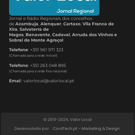
Jornal e Rádio Regionais dos concelhos
de
Azambuja
,
Alenquer
,
Cartaxo
,
Vila Franca de
Xira
,
Salvaterra de
Magos
,
Benavente
,
Cadaval
,
Arruda dos Vinhos e
Sobral de Monte Agraçol
Telefone
: +351 961 971 323
(Chamada para a rede móvel)
Telefone
: +351 263 048 895
(Chamada para a rede fixa nacional)
Emai
l: valorlocal@valorlocal.pt
© 2013-2024, Valor Local
Desenvolvido por:
CordTech.pt – Marketing & Design