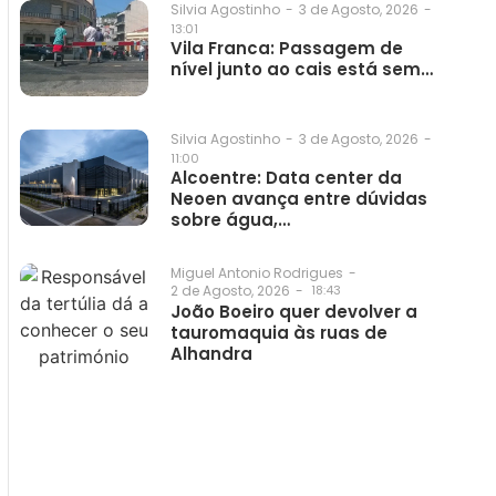
3 de Agosto, 2026
-
Silvia Agostinho
-
13:01
Vila Franca: Passagem de
nível junto ao cais está sem…
3 de Agosto, 2026
-
Silvia Agostinho
-
11:00
Alcoentre: Data center da
Neoen avança entre dúvidas
sobre água,…
Miguel Antonio Rodrigues
-
2 de Agosto, 2026
-
18:43
João Boeiro quer devolver a
tauromaquia às ruas de
Alhandra