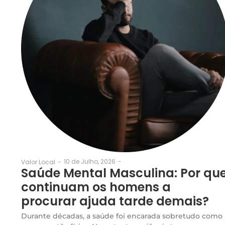
10 de Julho, 2026
-
Valor Local
-
Saúde Mental Masculina: Por qu
continuam os homens a
procurar ajuda tarde demais?
Durante décadas, a saúde foi encarada sobretudo como