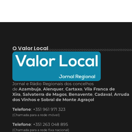
O Valor Local
Jornal e Rádio Regionais dos concelhos
de
Azambuja
,
Alenquer
,
Cartaxo
,
Vila Franca de
Xira
,
Salvaterra de Magos
,
Benavente
,
Cadaval
,
Arruda
dos Vinhos e Sobral de Monte Agraçol
Telefone
: +351 961 971 323
(Chamada para a rede móvel)
Telefone
: +351 263 048 895
(Chamada para a rede fixa nacional)