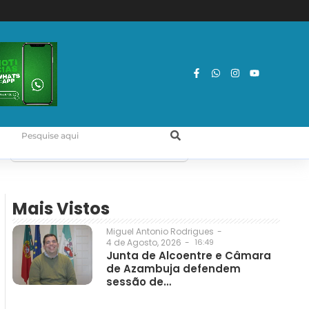
Mais Vistos
Miguel Antonio Rodrigues
-
4 de Agosto, 2026
-
16:49
Junta de Alcoentre e Câmara
de Azambuja defendem
sessão de…