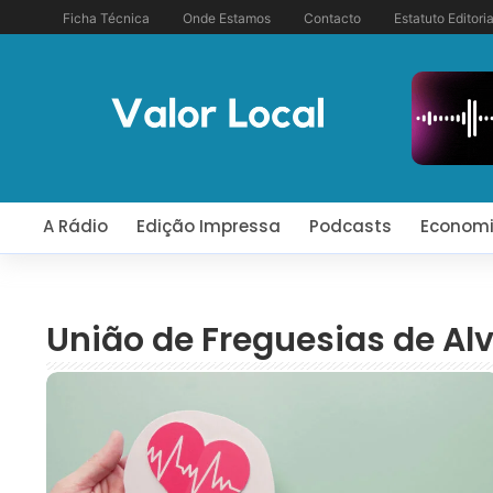
Ficha Técnica
Onde Estamos
Contacto
Estatuto Editoria
A Rádio
Edição Impressa
Podcasts
Econom
União de Freguesias de Al