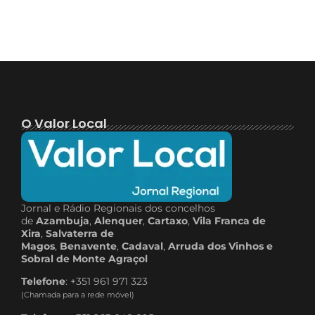
O Valor Local
Jornal e Rádio Regionais dos concelhos
de
Azambuja
,
Alenquer
,
Cartaxo
,
Vila Franca de
Xira
,
Salvaterra de
Magos
,
Benavente
,
Cadaval
,
Arruda dos Vinhos e
Sobral de Monte Agraçol
Telefone
: +351 961 971 323
(Chamada para a rede móvel)