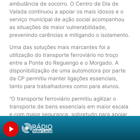
ambulância de socorro. O Centro de Dia de
Valada continuou a apoiar os mais idosos e o
serviço municipal de ação social acompanhou
as situações de maior vulnerabilidade,
prevenindo carências e mitigando o isolamento.
Uma das soluções mais marcantes foi a
utilização do transporte ferroviário no troço
entre a Ponte do Reguengo e o Morgado. A
disponibilização de uma automotora por parte
da CP permitiu manter ligações essenciais,
tanto para trabalhadores como para alunos.
“O transporte ferroviário permitiu agilizar o
transporte de bens essenciais em maior escala
e com maior segurança, sobretudo para apoiar
o trabalho dos nossos bombeiros, que fizeram
centenas de travessias de barco”, explica João
Categorias
Heitor. “Permitiu também que pessoas saíssem