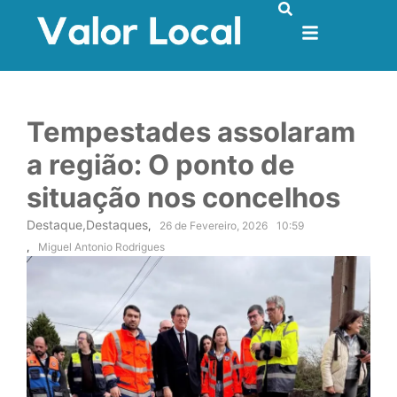
Tempestades assolaram
a região: O ponto de
situação nos concelhos
Destaque
,
Destaques
,
26 de Fevereiro, 2026
10:59
,
Miguel Antonio Rodrigues