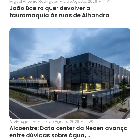
2 de Agosto, 2026
-
18:43
Miguel Antonio Rodrigues
-
João Boeiro quer devolver a
tauromaquia às ruas de Alhandra
3 de Agosto, 2026
-
11:00
Silvia Agostinho
-
Alcoentre: Data center da Neoen avança
entre dúvidas sobre água,…