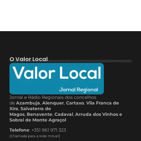
O Valor Local
Jornal e Rádio Regionais dos concelhos
de
Azambuja
,
Alenquer
,
Cartaxo
,
Vila Franca de
Xira
,
Salvaterra de
Magos
,
Benavente
,
Cadaval
,
Arruda dos Vinhos e
Sobral de Monte Agraçol
Telefone
: +351 961 971 323
(Chamada para a rede móvel)