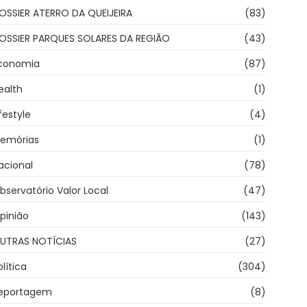
OSSIER ATERRO DA QUEIJEIRA
(83)
OSSIER PARQUES SOLARES DA REGIÃO
(43)
conomia
(87)
ealth
(1)
ifestyle
(4)
emórias
(1)
acional
(78)
bservatório Valor Local
(47)
pinião
(143)
UTRAS NOTÍCIAS
(27)
olítica
(304)
eportagem
(8)