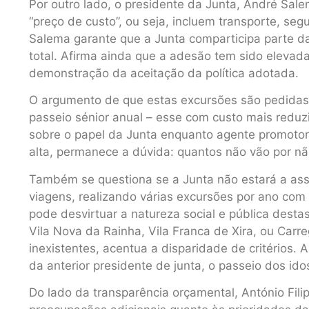
Por outro lado, o presidente da Junta, André Sal
“preço de custo”, ou seja, incluem transporte, se
Salema garante que a Junta comparticipa parte 
total. Afirma ainda que a adesão tem sido elevad
demonstração da aceitação da política adotada.
O argumento de que estas excursões são pedidas 
passeio sénior anual – esse com custo mais reduzi
sobre o papel da Junta enquanto agente promotor 
alta, permanece a dúvida: quantos não vão por n
Também se questiona se a Junta não estará a as
viagens, realizando várias excursões por ano com
pode desvirtuar a natureza social e pública desta
Vila Nova da Rainha, Vila Franca de Xira, ou Carr
inexistentes, acentua a disparidade de critérios.
da anterior presidente de junta, o passeio dos id
Do lado da transparência orçamental, António Fili