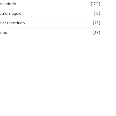
ociedade
(1213)
auromaquia
(16)
alor Científico
(25)
ídeo
(43)