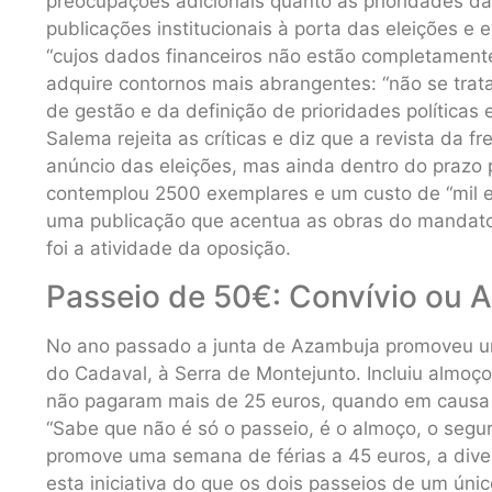
preocupações adicionais quanto às prioridades 
publicações institucionais à porta das eleições e
“cujos dados financeiros não estão completamente 
adquire contornos mais abrangentes: “não se tra
de gestão e da definição de prioridades políticas 
Salema rejeita as críticas e diz que a revista da f
anúncio das eleições, mas ainda dentro do prazo 
contemplou 2500 exemplares e um custo de “mil e 
uma publicação que acentua as obras do mandato
foi a atividade da oposição.
Passeio de 50€: Convívio ou 
No ano passado a junta de Azambuja promoveu um 
do Cadaval, à Serra de Montejunto. Incluiu almoç
não pagaram mais de 25 euros, quando em causa 
“Sabe que não é só o passeio, é o almoço, o seguro
promove uma semana de férias a 45 euros, a diver
esta iniciativa do que os dois passeios de um únic