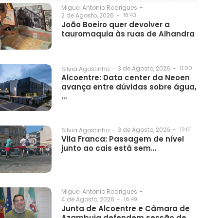
Miguel Antonio Rodrigues
-
2 de Agosto, 2026
-
18:43
João Boeiro quer devolver a
tauromaquia às ruas de Alhandra
3 de Agosto, 2026
-
11:00
Silvia Agostinho
-
Alcoentre: Data center da Neoen
avança entre dúvidas sobre água,
…
3 de Agosto, 2026
-
13:01
Silvia Agostinho
-
Vila Franca: Passagem de nível
junto ao cais está sem…
Miguel Antonio Rodrigues
-
4 de Agosto, 2026
-
16:49
Junta de Alcoentre e Câmara de
Azambuja defendem sessão de…