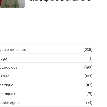
gua e Ambiente
(239)
rtigo
(1)
utárquicas
(196)
ultura
(103)
estaque
(117)
estaques
(71)
ossier Águas
(41)