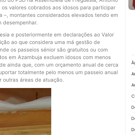
eito do PSD na Assembleia de Freguesia, António
 os valores cobrados aos idosos para participar
soa –, montantes considerados elevados tendo em
am desempenhar.
uesia e posteriormente em declarações ao Valor
osição ao que considera uma má gestão de
 onde os passeios sénior são gratuitos ou com
icados em Azambuja excluem idosos com menos
Á
de ainda que, com um orçamento anual de cerca
suportar totalmente pelo menos um passeio anual
A
r outras áreas de atuação.
A
C
D
D
D