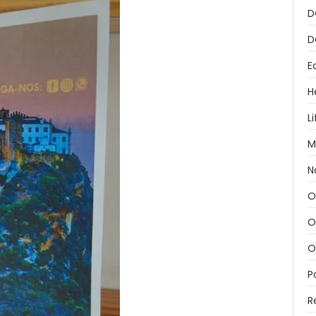
D
D
E
H
L
M
N
O
O
O
P
R