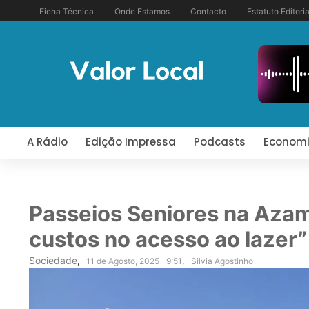
Ficha Técnica
Onde Estamos
Contacto
Estatuto Editoria
A Rádio
Edição Impressa
Podcasts
Econom
Passeios Seniores na Azam
custos no acesso ao lazer”
Sociedade
,
11 de Agosto, 2025
9:51
,
Silvia Agostinho