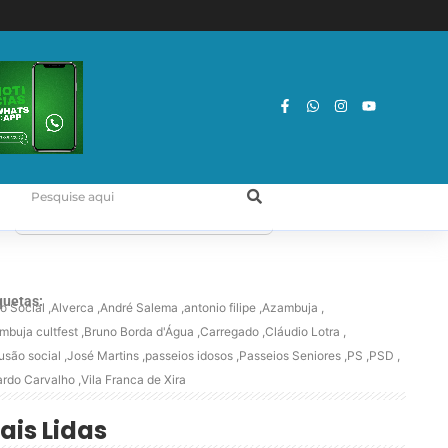
quetas:
o Social
,
Alverca
,
André Salema
,
antonio filipe
,
Azambuja
,
mbuja cultfest
,
Bruno Borda d'Água
,
Carregado
,
Cláudio Lotra
,
lusão social
,
José Martins
,
passeios idosos
,
Passeios Seniores
,
PS
,
PSD
,
ardo Carvalho
,
Vila Franca de Xira
ais Lidas