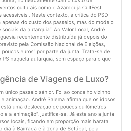
da Junta, nomeadamente com o custo de
 eventos culturais como o Azambuja CultFest,
acessíveis”. Neste contexto, a crítica do PSD
ta apenas do custo dos passeios, mas do modelo
e sociais da autarquia”. Ao Valor Local, André
reguesia recentemente distribuída já depois do
previsto pela Comissão Nacional de Eleições,
poucos euros” por parte da junta. Trata-se de
 PS naquela autarquia, sem espaço para o que
Agência de Viagens de Luxo?
único passeio sénior. Foi ao concelho vizinho
o e animação. André Salema afirma que os idosos
está uma deslocação de poucos quilómetros –
 e a animação”, justifica-se. Já este ano a junta
sos locais, ficando em proporção mais barata
o dia à Bairrada e à zona de Setúbal, pela