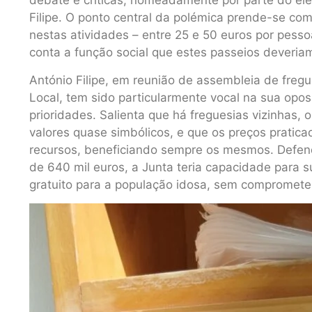
debate e críticas, nomeadamente por parte do el
Filipe. O ponto central da polémica prende-se com
nestas atividades – entre 25 e 50 euros por pes
conta a função social que estes passeios deveri
António Filipe, em reunião de assembleia de freg
Local, tem sido particularmente vocal na sua op
prioridades. Salienta que há freguesias vizinhas,
valores quase simbólicos, e que os preços prat
recursos, beneficiando sempre os mesmos. Defen
de 640 mil euros, a Junta teria capacidade para 
gratuito para a população idosa, sem compromete