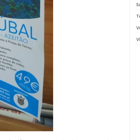
S
T
V
V