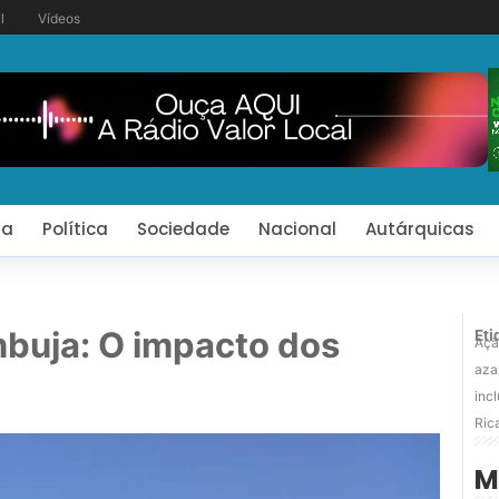
l
Vídeos
ia
Política
Sociedade
Nacional
Autárquicas
buja: O impacto dos
Eti
Açã
aza
inc
Ric
M