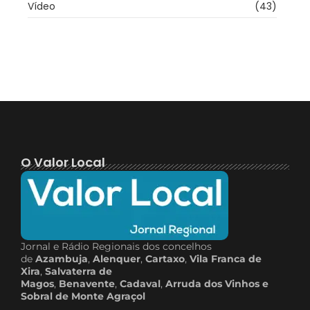
Vídeo
(43)
O Valor Local
Jornal e Rádio Regionais dos concelhos
de
Azambuja
,
Alenquer
,
Cartaxo
,
Vila Franca de
Xira
,
Salvaterra de
Magos
,
Benavente
,
Cadaval
,
Arruda dos Vinhos e
Sobral de Monte Agraçol