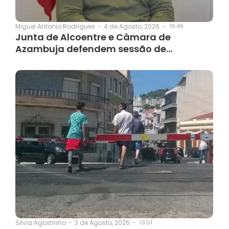
4 de Agosto, 2026
-
16:49
Miguel Antonio Rodrigues
-
Junta de Alcoentre e Câmara de
Azambuja defendem sessão de…
3 de Agosto, 2026
-
13:01
Silvia Agostinho
-