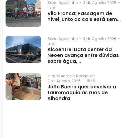
3 de Agosto, 2026
-
Silvia Agostinho
-
13:01
Vila Franca: Passagem de
nível junto ao cais está sem…
3 de Agosto, 2026
-
Silvia Agostinho
-
11:00
Alcoentre: Data center da
Neoen avança entre dúvidas
sobre água,…
Miguel Antonio Rodrigues
-
2 de Agosto, 2026
-
18:43
João Boeiro quer devolver a
tauromaquia às ruas de
Alhandra