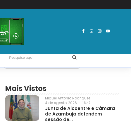
Mais Vistos
Miguel Antonio Rodrigues
-
4 de Agosto, 2026
-
16:49
Junta de Alcoentre e Câmara
de Azambuja defendem
sessão de…