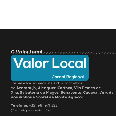
O Valor Local
Jornal e Rádio Regionais dos concelhos
de
Azambuja
,
Alenquer
,
Cartaxo
,
Vila Franca de
Xira
,
Salvaterra de Magos
,
Benavente
,
Cadaval
,
Arruda
dos Vinhos e Sobral de Monte Agraçol
Telefone
: +351 961 971 323
(Chamada para a rede móvel)