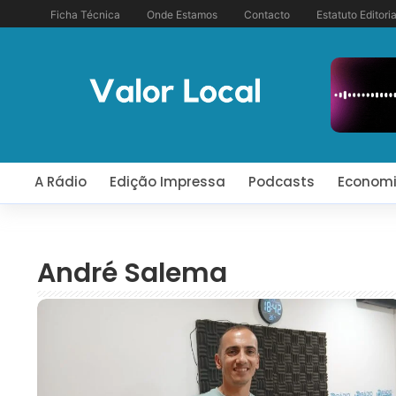
Ficha Técnica
Onde Estamos
Contacto
Estatuto Editoria
A Rádio
Edição Impressa
Podcasts
Econom
André Salema