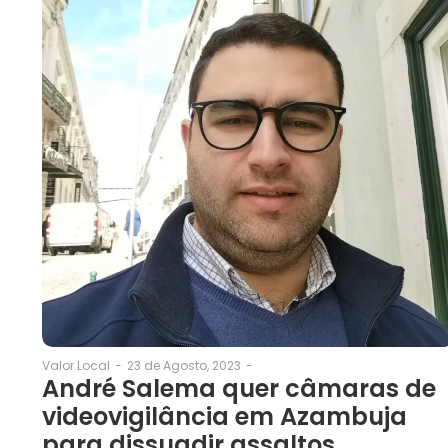
23 de Agosto, 2023
-
Valor Local
-
André Salema quer câmaras de
videovigilância em Azambuja
para dissuadir assaltos