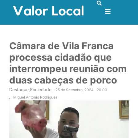
Câmara de Vila Franca
processa cidadão que
interrompeu reunião com
duas cabeças de porco
Destaque
,
Sociedade
,
25 de Setembro, 2024
20:00
,
Miguel Antonio Rodrigues