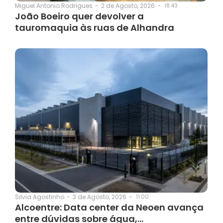
2 de Agosto, 2026
-
18:43
Miguel Antonio Rodrigues
-
João Boeiro quer devolver a
tauromaquia às ruas de Alhandra
3 de Agosto, 2026
-
11:00
Silvia Agostinho
-
Alcoentre: Data center da Neoen avança
entre dúvidas sobre água,…