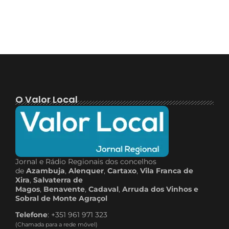
O Valor Local
Jornal e Rádio Regionais dos concelhos
de
Azambuja
,
Alenquer
,
Cartaxo
,
Vila Franca de
Xira
,
Salvaterra de
Magos
,
Benavente
,
Cadaval
,
Arruda dos Vinhos e
Sobral de Monte Agraçol
Telefone
: +351 961 971 323
(Chamada para a rede móvel)