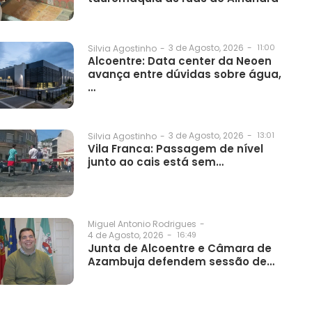
3 de Agosto, 2026
-
11:00
Silvia Agostinho
-
Alcoentre: Data center da Neoen
avança entre dúvidas sobre água,
…
3 de Agosto, 2026
-
13:01
Silvia Agostinho
-
Vila Franca: Passagem de nível
junto ao cais está sem…
Miguel Antonio Rodrigues
-
4 de Agosto, 2026
-
16:49
Junta de Alcoentre e Câmara de
Azambuja defendem sessão de…