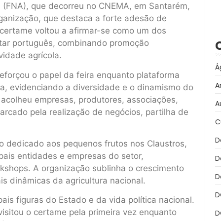
ra (FNA), que decorreu no CNEMA, em Santarém,
ganização, que destaca a forte adesão de
O certame voltou a afirmar-se como um dos
entar português, combinando promoção
vidade agrícola.
Á
eforçou o papel da feira enquanto plataforma
A
sa, evidenciando a diversidade e o dinamismo do
 acolheu empresas, produtores, associações,
A
arcado pela realização de negócios, partilha de
C
D
 dedicado aos pequenos frutos nos Claustros,
pais entidades e empresas do setor,
D
shops. A organização sublinha o crescimento
D
s dinâmicas da agricultura nacional.
D
is figuras do Estado e da vida política nacional.
visitou o certame pela primeira vez enquanto
D