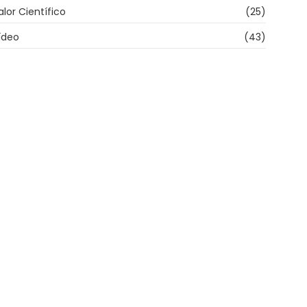
alor Científico
(25)
ídeo
(43)