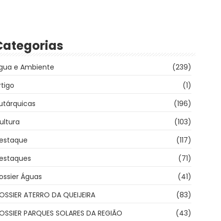
Categorias
gua e Ambiente
(239)
rtigo
(1)
utárquicas
(196)
ultura
(103)
estaque
(117)
estaques
(71)
ossier Águas
(41)
OSSIER ATERRO DA QUEIJEIRA
(83)
OSSIER PARQUES SOLARES DA REGIÃO
(43)