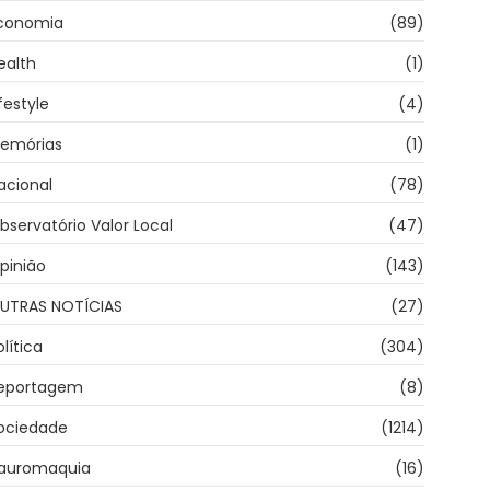
conomia
(89)
ealth
(1)
ifestyle
(4)
emórias
(1)
acional
(78)
bservatório Valor Local
(47)
pinião
(143)
UTRAS NOTÍCIAS
(27)
olítica
(304)
eportagem
(8)
ociedade
(1214)
auromaquia
(16)