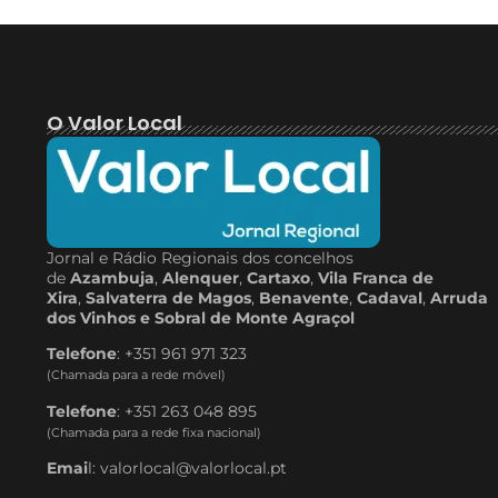
O Valor Local
Jornal e Rádio Regionais dos concelhos
de
Azambuja
,
Alenquer
,
Cartaxo
,
Vila Franca de
Xira
,
Salvaterra de Magos
,
Benavente
,
Cadaval
,
Arruda
dos Vinhos e Sobral de Monte Agraçol
Telefone
: +351 961 971 323
(Chamada para a rede móvel)
Telefone
: +351 263 048 895
(Chamada para a rede fixa nacional)
Emai
l: valorlocal@valorlocal.pt