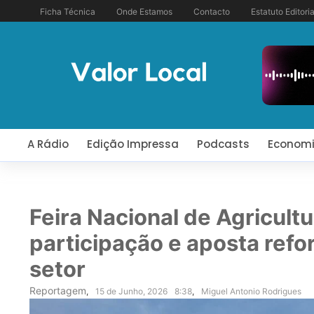
Ficha Técnica
Onde Estamos
Contacto
Estatuto Editoria
A Rádio
Edição Impressa
Podcasts
Econom
Feira Nacional de Agricult
participação e aposta ref
setor
Reportagem
,
15 de Junho, 2026
8:38
,
Miguel Antonio Rodrigues