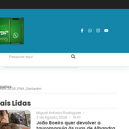
quetas:
EMA 2026
,
FNA
,
Santarém
ais Lidas
Miguel Antonio Rodrigues
-
2 de Agosto, 2026
-
18:43
João Boeiro quer devolver a
tauromaquia às ruas de Alhandra