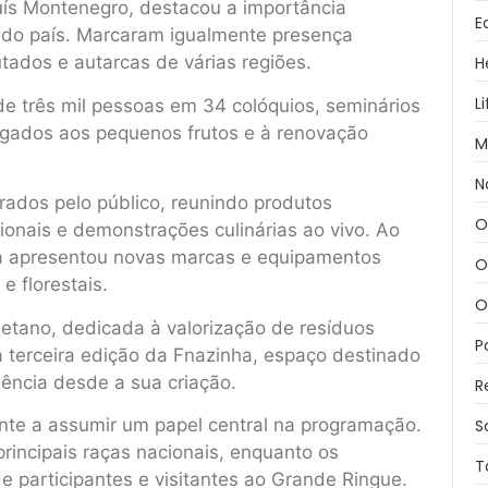
uís Montenegro, destacou a importância
E
al do país. Marcaram igualmente presença
tados e autarcas de várias regiões.
H
L
de três mil pessoas em 34 colóquios, seminários
igados aos pequenos frutos e à renovação
M
N
rados pelo público, reunindo produtos
O
ionais e demonstrações culinárias ao vivo. Ao
a apresentou novas marcas e equipamentos
O
e florestais.
O
etano, dedicada à valorização de resíduos
P
a terceira edição da Fnazinha, espaço destinado
luência desde a sua criação.
R
nte a assumir um papel central na programação.
S
rincipais raças nacionais, enquanto os
T
e participantes e visitantes ao Grande Ringue.