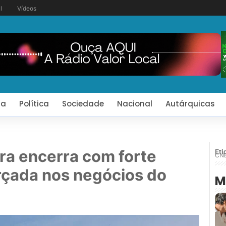
l
Vídeos
ia
Política
Sociedade
Nacional
Autárquicas
ura encerra com forte
Eti
CN
orçada nos negócios do
M