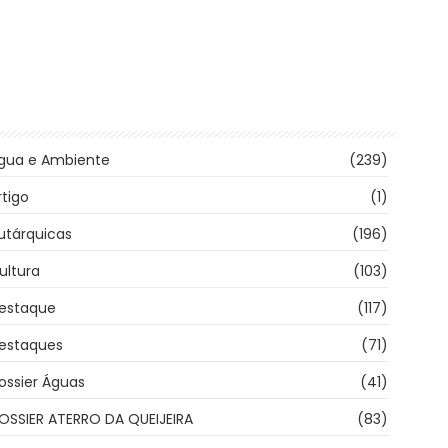
gua e Ambiente
(239)
rtigo
(1)
utárquicas
(196)
ultura
(103)
estaque
(117)
estaques
(71)
ossier Águas
(41)
OSSIER ATERRO DA QUEIJEIRA
(83)