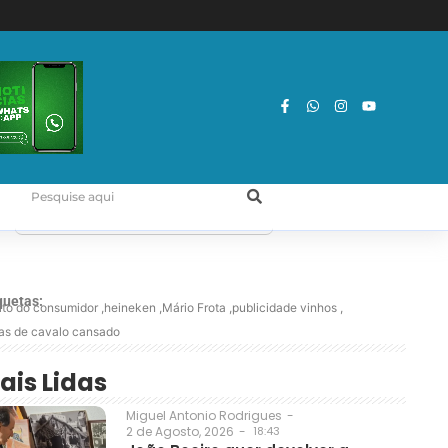
quetas:
eito do consumidor
,
heineken
,
Mário Frota
,
publicidade vinhos
,
as de cavalo cansado
ais Lidas
Miguel Antonio Rodrigues
-
2 de Agosto, 2026
-
18:43