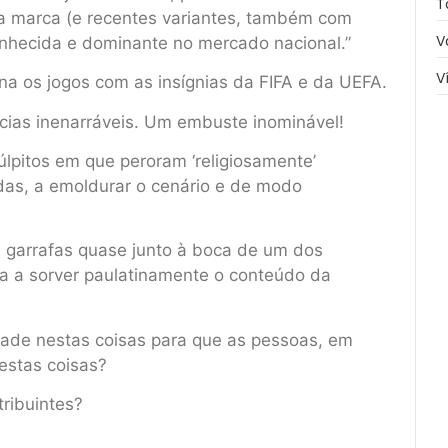
T
a marca (e recentes variantes, também com
V
conhecida e dominante no mercado nacional.”
V
na os jogos com as insígnias da FIFA e da UEFA.
as inenarráveis. Um embuste inominável!
úlpitos em que peroram ‘religiosamente’
idas, a emoldurar o cenário e de modo
 garrafas quase junto à boca de um dos
va a sorver paulatinamente o conteúdo da
ade nestas coisas para que as pessoas, em
estas coisas?
tribuintes?