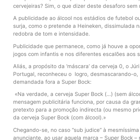
cervejeiras? Sim, o que dizer deste desaforo se
A publicidade ao álcool nos estádios de futebol o
surja, como o pretende a Heineken, dissimulada na 
redobra de tom e intensidade.
Publicidade que permanece, como já houve a opo
jogos com infantis e nos diferentes escalões aos
Aliás, a propósito da ‘máscara’ da cerveja 0, o Júr
Portugal, reconheceu o logro, desmascarando-o, 
demandada fora a Super Bock:
«Na verdade, a cerveja Super Bock (…) (sem álcoo
mensagem publicitária funciona, por causa da gr
pretexto para a promoção indirecta (ou mesmo pri
da cerveja Super Bock (com álcool).»
Chegando-se, no caso “sub judice” à mesmíssima 
anunciante, ao usar aquela marca – Super Bock – 