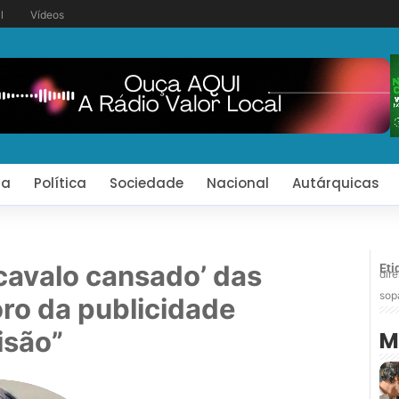
l
Vídeos
ia
Política
Sociedade
Nacional
Autárquicas
 cavalo cansado’ das
Eti
dir
sop
ro da publicidade
isão”
M