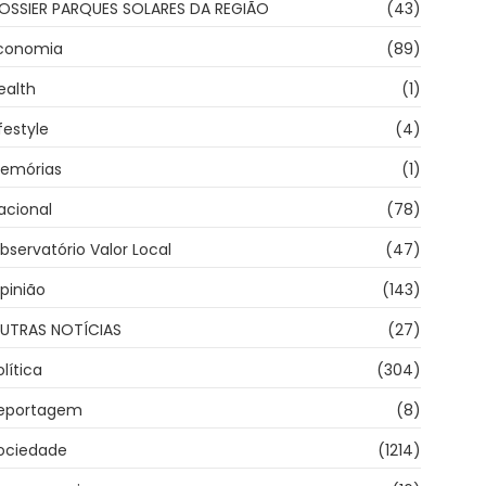
OSSIER PARQUES SOLARES DA REGIÃO
(43)
conomia
(89)
ealth
(1)
ifestyle
(4)
emórias
(1)
acional
(78)
bservatório Valor Local
(47)
pinião
(143)
UTRAS NOTÍCIAS
(27)
olítica
(304)
eportagem
(8)
ociedade
(1214)