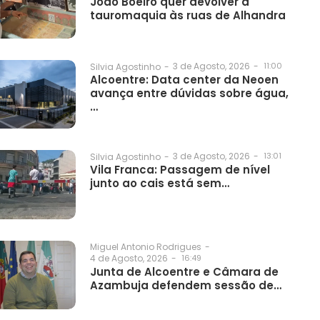
João Boeiro quer devolver a
tauromaquia às ruas de Alhandra
3 de Agosto, 2026
-
11:00
Silvia Agostinho
-
Alcoentre: Data center da Neoen
avança entre dúvidas sobre água,
…
3 de Agosto, 2026
-
13:01
Silvia Agostinho
-
Vila Franca: Passagem de nível
junto ao cais está sem…
Miguel Antonio Rodrigues
-
4 de Agosto, 2026
-
16:49
Junta de Alcoentre e Câmara de
Azambuja defendem sessão de…