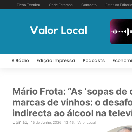
Ficha Técnica
Onde Estamos
Contacto
Estatuto Editoria
A Rádio
Edição Impressa
Podcasts
Econom
Mário Frota: “As ‘sopas de
marcas de vinhos: o desafo
indirecta ao álcool na telev
Opinião
,
15 de Junho, 2026
13:46
,
Valor Local