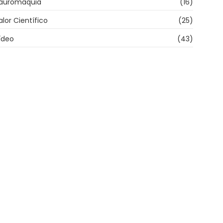
auromaquia
(16)
alor Científico
(25)
ídeo
(43)