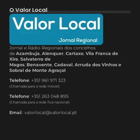
O Valor Local
Jornal e Rádio Regionais dos concelhos
de
Azambuja
,
Alenquer
,
Cartaxo
,
Vila Franca de
Xira
,
Salvaterra de
Magos
,
Benavente
,
Cadaval
,
Arruda dos Vinhos e
Sobral de Monte Agraçol
Telefone
: +351 961 971 323
(Chamada para a rede móvel)
Telefone
: +351 263 048 895
(Chamada para a rede fixa nacional)
Emai
l: valorlocal@valorlocal.pt