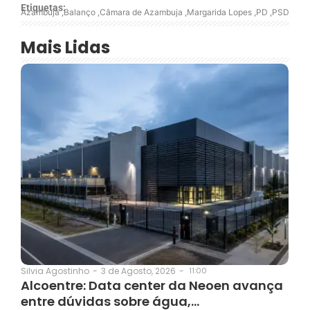
Etiquetas:
Azambuja
,
Balanço
,
Câmara de Azambuja
,
Margarida Lopes
,
PD
,
PSD
Mais Lidas
3 de Agosto, 2026
-
11:00
Silvia Agostinho
-
Alcoentre: Data center da Neoen avança
entre dúvidas sobre água,…