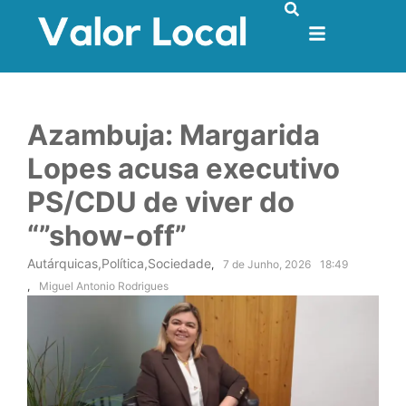
Azambuja: Margarida
Lopes acusa executivo
PS/CDU de viver do
“”show-off”
Autárquicas
,
Política
,
Sociedade
,
7 de Junho, 2026
18:49
,
Miguel Antonio Rodrigues