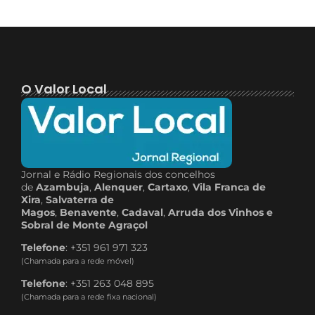
O Valor Local
Jornal e Rádio Regionais dos concelhos
de
Azambuja
,
Alenquer
,
Cartaxo
,
Vila Franca de
Xira
,
Salvaterra de
Magos
,
Benavente
,
Cadaval
,
Arruda dos Vinhos e
Sobral de Monte Agraçol
Telefone
: +351 961 971 323
(Chamada para a rede móvel)
Telefone
: +351 263 048 895
(Chamada para a rede fixa nacional)