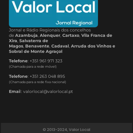
Jornal e Rádio Regionais dos concelhos
de
Azambuja
,
Alenquer
,
Cartaxo
,
Vila Franca de
Xira
,
Salvaterra de
Magos
,
Benavente
,
Cadaval
,
Arruda dos Vinhos e
Sobral de Monte Agraçol
Telefone
: +351 961 971 323
(Chamada para a rede móvel)
Telefone
: +351 263 048 895
(Chamada para a rede fixa nacional)
Emai
l: valorlocal@valorlocal.pt
© 2013-2024, Valor Local