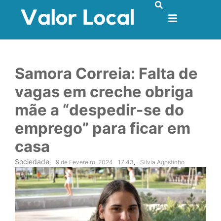
Samora Correia: Falta de
vagas em creche obriga
mãe a “despedir-se do
emprego” para ficar em
casa
Sociedade
,
9 de Fevereiro, 2024
17:43
,
Silvia Agostinho