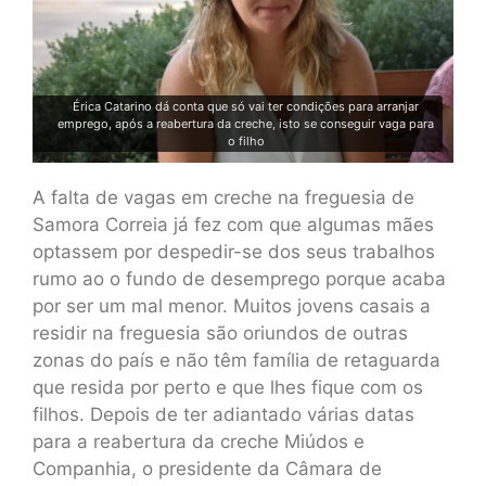
Érica Catarino dá conta que só vai ter condições para arranjar
emprego, após a reabertura da creche, isto se conseguir vaga para
o filho
A falta de vagas em creche na freguesia de
Samora Correia já fez com que algumas mães
optassem por despedir-se dos seus trabalhos
rumo ao o fundo de desemprego porque acaba
por ser um mal menor. Muitos jovens casais a
residir na freguesia são oriundos de outras
zonas do país e não têm família de retaguarda
que resida por perto e que lhes fique com os
filhos. Depois de ter adiantado várias datas
para a reabertura da creche Miúdos e
Companhia, o presidente da Câmara de