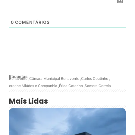
0
COMENTÁRIOS
Etiquetas:
Benavente
,
Câmara Municipal Benavente
,
Carlos Coutinho
,
creche Miúdos e Companhia
,
Érica Catarino
,
Samora Correia
Mais Lidas