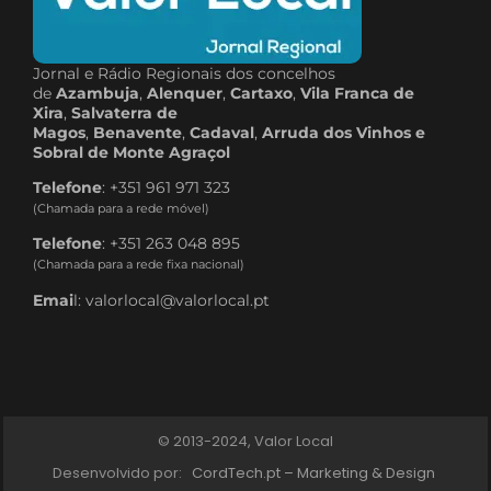
Jornal e Rádio Regionais dos concelhos
de
Azambuja
,
Alenquer
,
Cartaxo
,
Vila Franca de
Xira
,
Salvaterra de
Magos
,
Benavente
,
Cadaval
,
Arruda dos Vinhos e
Sobral de Monte Agraçol
Telefone
: +351 961 971 323
(Chamada para a rede móvel)
Telefone
: +351 263 048 895
(Chamada para a rede fixa nacional)
Emai
l: valorlocal@valorlocal.pt
© 2013-2024, Valor Local
Desenvolvido por:
CordTech.pt – Marketing & Design