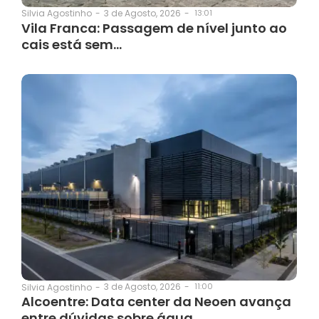
3 de Agosto, 2026
-
13:01
Silvia Agostinho
-
Vila Franca: Passagem de nível junto ao
cais está sem…
3 de Agosto, 2026
-
11:00
Silvia Agostinho
-
Alcoentre: Data center da Neoen avança
entre dúvidas sobre água,…