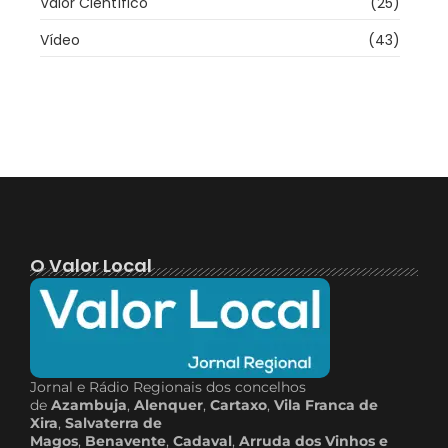
Valor Científico
(25)
Vídeo
(43)
O Valor Local
Jornal e Rádio Regionais dos concelhos
de
Azambuja
,
Alenquer
,
Cartaxo
,
Vila Franca de
Xira
,
Salvaterra de
Magos
,
Benavente
,
Cadaval
,
Arruda dos Vinhos e