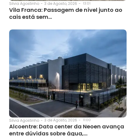
3 de Agosto, 2026
-
13:01
Silvia Agostinho
-
Vila Franca: Passagem de nível junto ao
cais está sem…
3 de Agosto, 2026
-
11:00
Silvia Agostinho
-
Alcoentre: Data center da Neoen avança
entre dúvidas sobre água,…