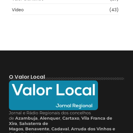
Vídeo
(43)
O Valor Local
Jornal e Rádio Regionais dos concelhos
de
Azambuja
,
Alenquer
,
Cartaxo
,
Vila Franca de
Xira
,
Salvaterra de
Magos
,
Benavente
,
Cadaval
,
Arruda dos Vinhos e