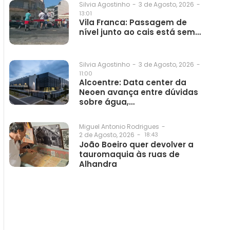
3 de Agosto, 2026
-
Silvia Agostinho
-
13:01
Vila Franca: Passagem de
nível junto ao cais está sem…
3 de Agosto, 2026
-
Silvia Agostinho
-
11:00
Alcoentre: Data center da
Neoen avança entre dúvidas
sobre água,…
Miguel Antonio Rodrigues
-
2 de Agosto, 2026
-
18:43
João Boeiro quer devolver a
tauromaquia às ruas de
Alhandra