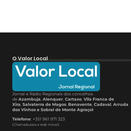
O Valor Local
Jornal e Rádio Regionais dos concelhos
de
Azambuja
,
Alenquer
,
Cartaxo
,
Vila Franca de
Xira
,
Salvaterra de Magos
,
Benavente
,
Cadaval
,
Arruda
dos Vinhos e Sobral de Monte Agraçol
Telefone
: +351 961 971 323
(Chamada para a rede móvel)