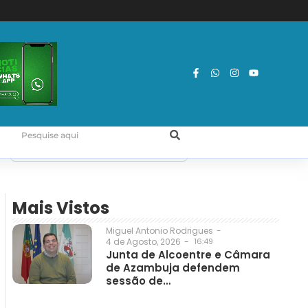
Mais Vistos
Miguel Antonio Rodrigues
-
4 de Agosto, 2026
-
16:49
Junta de Alcoentre e Câmara
de Azambuja defendem
sessão de…