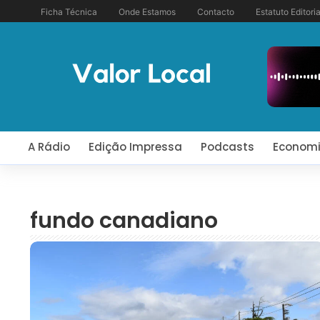
Ficha Técnica
Onde Estamos
Contacto
Estatuto Editoria
A Rádio
Edição Impressa
Podcasts
Econom
fundo canadiano