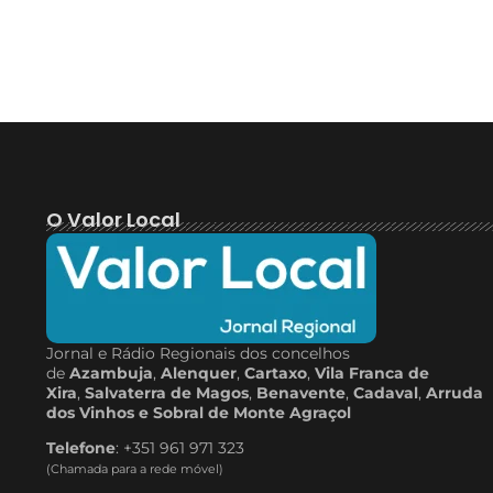
O Valor Local
Jornal e Rádio Regionais dos concelhos
de
Azambuja
,
Alenquer
,
Cartaxo
,
Vila Franca de
Xira
,
Salvaterra de Magos
,
Benavente
,
Cadaval
,
Arruda
dos Vinhos e Sobral de Monte Agraçol
Telefone
: +351 961 971 323
(Chamada para a rede móvel)