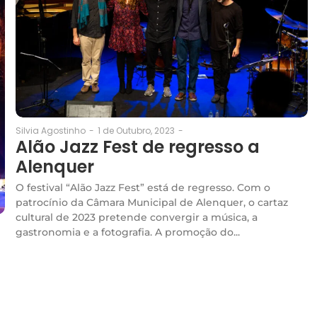
1 de Outubro, 2023
-
Silvia Agostinho
-
Alão Jazz Fest de regresso a
Alenquer
O festival “Alão Jazz Fest” está de regresso. Com o
patrocínio da Câmara Municipal de Alenquer, o cartaz
cultural de 2023 pretende convergir a música, a
gastronomia e a fotografia. A promoção do...