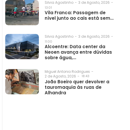
3 de Agosto, 2026
-
Silvia Agostinho
-
13:01
Vila Franca: Passagem de
nível junto ao cais está sem…
3 de Agosto, 2026
-
Silvia Agostinho
-
11:00
Alcoentre: Data center da
Neoen avança entre dúvidas
sobre água,…
Miguel Antonio Rodrigues
-
2 de Agosto, 2026
-
18:43
João Boeiro quer devolver a
tauromaquia às ruas de
Alhandra