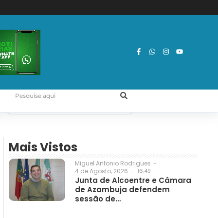
Mais Vistos
Miguel Antonio Rodrigues
-
4 de Agosto, 2026
-
16:49
Junta de Alcoentre e Câmara
de Azambuja defendem
sessão de…