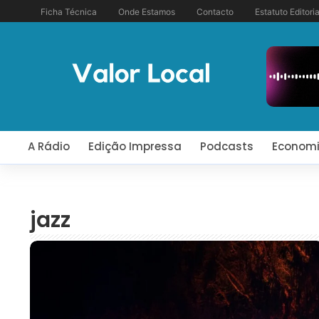
Ficha Técnica
Onde Estamos
Contacto
Estatuto Editoria
A Rádio
Edição Impressa
Podcasts
Econom
jazz