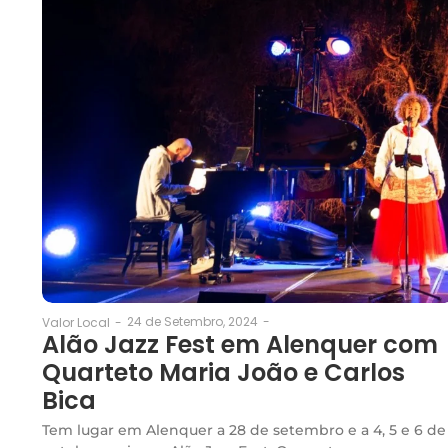
24 de Setembro, 2024
-
Valor Local
-
Alão Jazz Fest em Alenquer com
Quarteto Maria João e Carlos
Bica
Tem lugar em Alenquer a 28 de setembro e a 4, 5 e 6 de