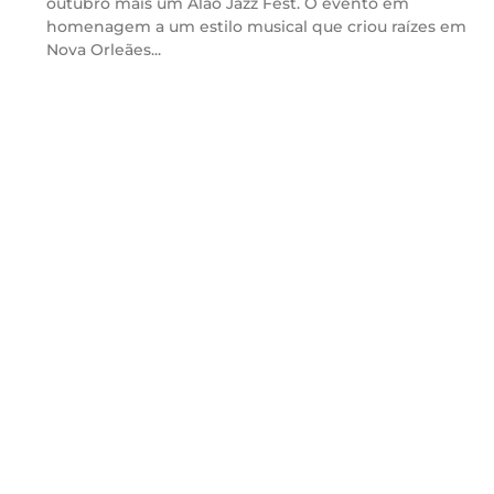
outubro mais um Alão Jazz Fest. O evento em
homenagem a um estilo musical que criou raízes em
Nova Orleães...