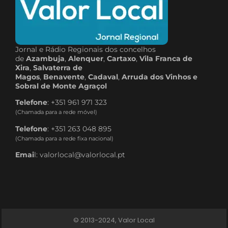
Jornal e Rádio Regionais dos concelhos
de
Azambuja
,
Alenquer
,
Cartaxo
,
Vila Franca de
Xira
,
Salvaterra de
Magos
,
Benavente
,
Cadaval
,
Arruda dos Vinhos e
Sobral de Monte Agraçol
Telefone
: +351 961 971 323
(Chamada para a rede móvel)
Telefone
: +351 263 048 895
(Chamada para a rede fixa nacional)
Emai
l: valorlocal@valorlocal.pt
© 2013-2024, Valor Local