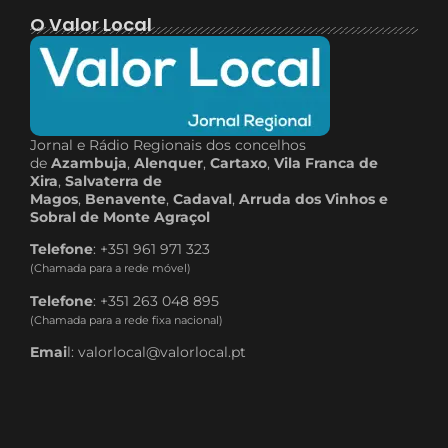
O Valor Local
Jornal e Rádio Regionais dos concelhos
de
Azambuja
,
Alenquer
,
Cartaxo
,
Vila Franca de
Xira
,
Salvaterra de
Magos
,
Benavente
,
Cadaval
,
Arruda dos Vinhos e
Sobral de Monte Agraçol
Telefone
: +351 961 971 323
(Chamada para a rede móvel)
Telefone
: +351 263 048 895
(Chamada para a rede fixa nacional)
Emai
l: valorlocal@valorlocal.pt