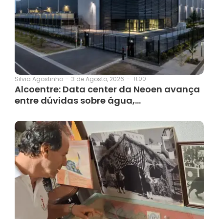
3 de Agosto, 2026
-
11:00
Silvia Agostinho
-
Alcoentre: Data center da Neoen avança
entre dúvidas sobre água,…