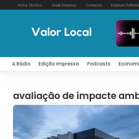
Ficha Técnica
Onde Estamos
Contacto
Estatuto Editoria
A Rádio
Edição Impressa
Podcasts
Econom
avaliação de impacte amb