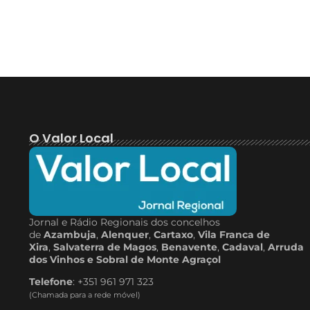
O Valor Local
Jornal e Rádio Regionais dos concelhos
de
Azambuja
,
Alenquer
,
Cartaxo
,
Vila Franca de
Xira
,
Salvaterra de Magos
,
Benavente
,
Cadaval
,
Arruda
dos Vinhos e Sobral de Monte Agraçol
Telefone
: +351 961 971 323
(Chamada para a rede móvel)