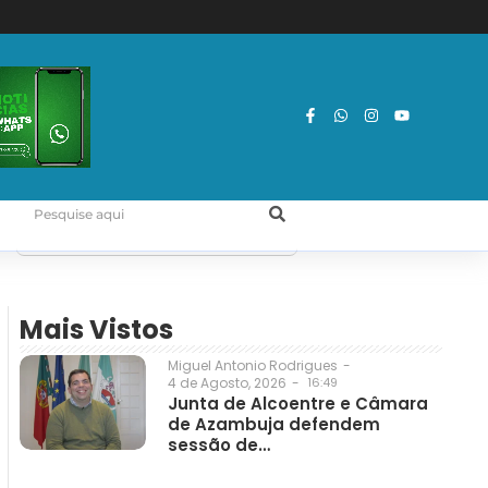
Mais Vistos
Miguel Antonio Rodrigues
-
4 de Agosto, 2026
-
16:49
Junta de Alcoentre e Câmara
de Azambuja defendem
sessão de…