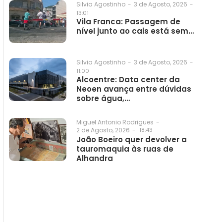
3 de Agosto, 2026
-
Silvia Agostinho
-
13:01
Vila Franca: Passagem de
nível junto ao cais está sem…
3 de Agosto, 2026
-
Silvia Agostinho
-
11:00
Alcoentre: Data center da
Neoen avança entre dúvidas
sobre água,…
Miguel Antonio Rodrigues
-
2 de Agosto, 2026
-
18:43
João Boeiro quer devolver a
tauromaquia às ruas de
Alhandra