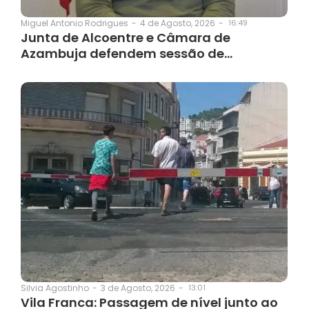
4 de Agosto, 2026
-
16:49
Miguel Antonio Rodrigues
-
Junta de Alcoentre e Câmara de
Azambuja defendem sessão de…
3 de Agosto, 2026
-
13:01
Silvia Agostinho
-
Vila Franca: Passagem de nível junto ao