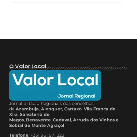
O Valor Local
Jornal e Rádio Regionais dos concelhos
de
Azambuja
,
Alenquer
,
Cartaxo
,
Vila Franca de
Xira
,
Salvaterra de
Magos
,
Benavente
,
Cadaval
,
Arruda dos Vinhos e
Sobral de Monte Agraçol
Telefone
: +351 961 971 323