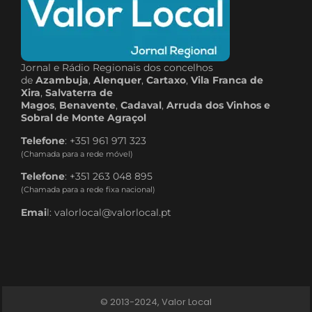
Jornal e Rádio Regionais dos concelhos
de
Azambuja
,
Alenquer
,
Cartaxo
,
Vila Franca de
Xira
,
Salvaterra de
Magos
,
Benavente
,
Cadaval
,
Arruda dos Vinhos e
Sobral de Monte Agraçol
Telefone
: +351 961 971 323
(Chamada para a rede móvel)
Telefone
: +351 263 048 895
(Chamada para a rede fixa nacional)
Emai
l: valorlocal@valorlocal.pt
© 2013-2024, Valor Local