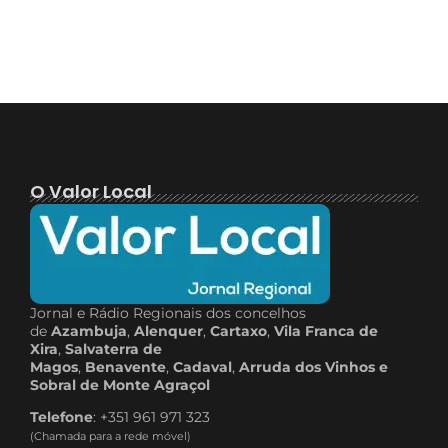
O Valor Local
Jornal e Rádio Regionais dos concelhos
de
Azambuja
,
Alenquer
,
Cartaxo
,
Vila Franca de
Xira
,
Salvaterra de
Magos
,
Benavente
,
Cadaval
,
Arruda dos Vinhos e
Sobral de Monte Agraçol
Telefone
: +351 961 971 323
(Chamada para a rede móvel)