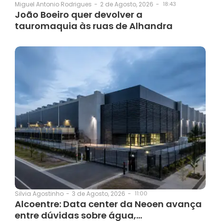
2 de Agosto, 2026
-
18:43
Miguel Antonio Rodrigues
-
João Boeiro quer devolver a
tauromaquia às ruas de Alhandra
3 de Agosto, 2026
-
11:00
Silvia Agostinho
-
Alcoentre: Data center da Neoen avança
entre dúvidas sobre água,…